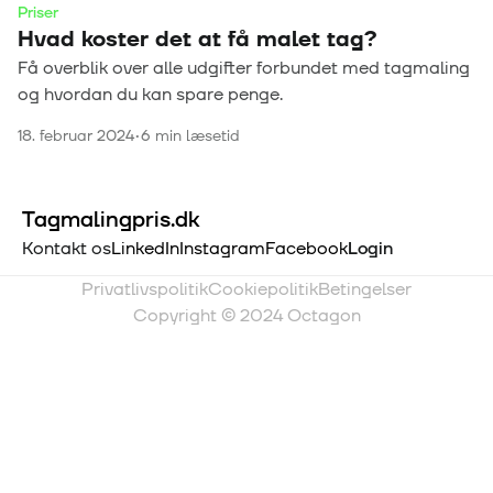
Priser
Hvad koster det at få malet tag?
Få overblik over alle udgifter forbundet med tagmaling
og hvordan du kan spare penge.
18. februar 2024
•
6
min læsetid
Tagmalingpris.dk
Kontakt os
LinkedIn
Instagram
Facebook
Login
Privatlivspolitik
Cookiepolitik
Betingelser
Copyright © 2024 Octagon