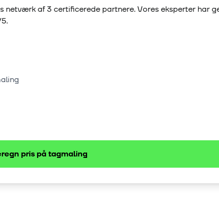
s netværk af
3
certificerede partnere. Vores eksperter har 
/5.
maling
regn pris på
tagmaling