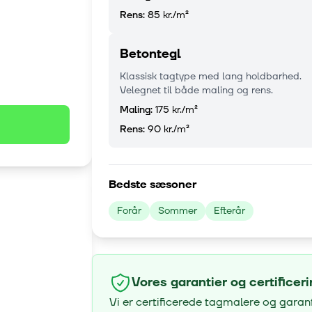
Rens:
85 kr.
/m²
Betontegl
Klassisk tagtype med lang holdbarhed.
Velegnet til både maling og rens.
Maling:
175 kr.
/m²
Rens:
90 kr.
/m²
Bedste sæsoner
Forår
Sommer
Efterår
Vores garantier og certificer
Vi er certificerede tagmalere og garan