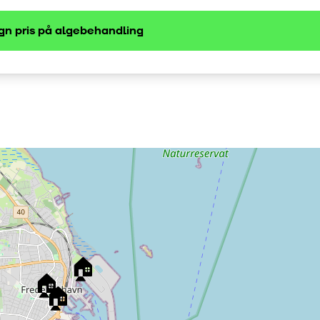
gn pris på
algebehandling
🏠
🏠
🏠