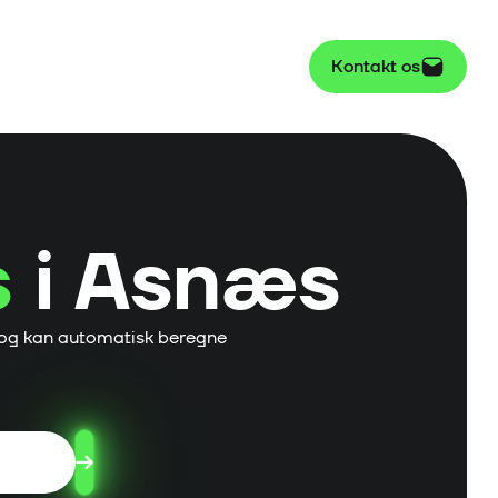
Kontakt os
s
i
Asnæs
og kan automatisk beregne