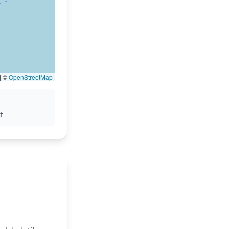
|
©
OpenStreetMap
t