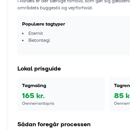
I
Asnæs
er der særlige forhold, som gør sig gælden
områdets byggestil og vejrforhold.
Populære tagtyper
Eternit
Betontegl
Lokal prisguide
Tagmaling
Tagren
165
kr.
85
k
Gennemsnitspris
Gennems
Sådan foregår processen