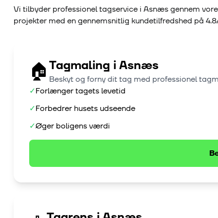
Vi tilbyder professionel tagservice i
Asnæs
gennem vore
projekter med en gennemsnitlig kundetilfredshed på
4.8
Tagmaling
i
Asnæs
🏠
Beskyt og forny dit tag med professionel tag
✓
Forlænger tagets levetid
✓
Forbedrer husets udseende
✓
Øger boligens værdi
Be
Tagrens
i
Asnæs