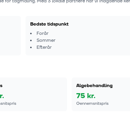
de for tagmaling. Med
3
lokale partnere har vi indgående ken
Bedste tidspunkt
Forår
Sommer
Efterår
s
Algebehandling
r.
75
kr.
nitspris
Gennemsnitspris