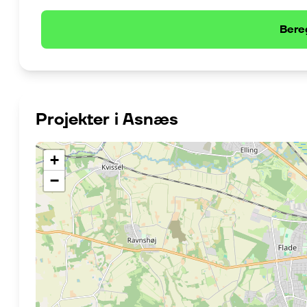
Bere
Projekter i
Asnæs
+
−