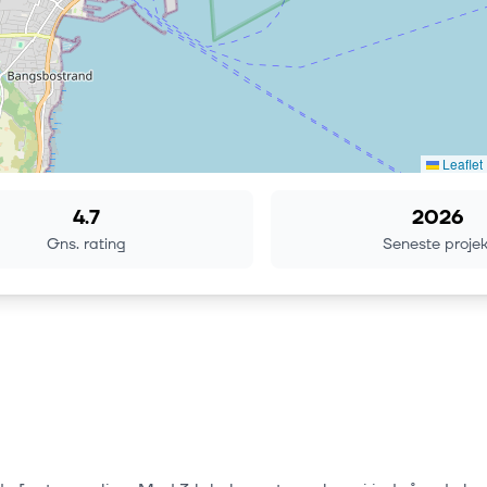
Leaflet
4.7
2026
Gns. rating
Seneste projek