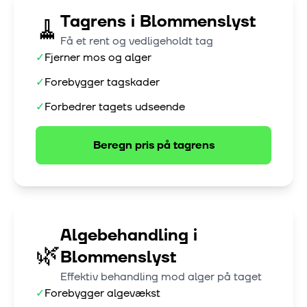
Tagrens
i
Blommenslyst
🧹
Få et rent og vedligeholdt tag
✓
Fjerner mos og alger
✓
Forebygger tagskader
✓
Forbedrer tagets udseende
Beregn pris på
tagrens
Algebehandling
i
🌿
Blommenslyst
Effektiv behandling mod alger på taget
✓
Forebygger algevækst