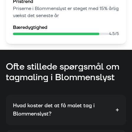
Pristrend
Priserne i
Blommenslyst
er steget med
15% årlig
vækst
det seneste år
Bæredygtighed
4.5
/5
Ofte stillede spørgsmål om
tagmaling i
Blommenslyst
Hvad koster det at få malet tag i
+
Blommenslyst?