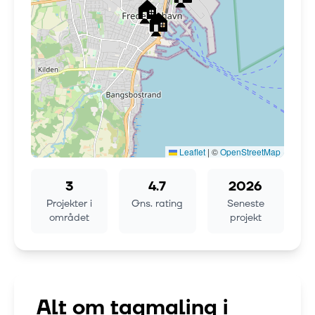
🏠
🏠
Leaflet
|
©
OpenStreetMap
3
4.7
2026
Projekter i
Gns. rating
Seneste
området
projekt
Alt om tagmaling i