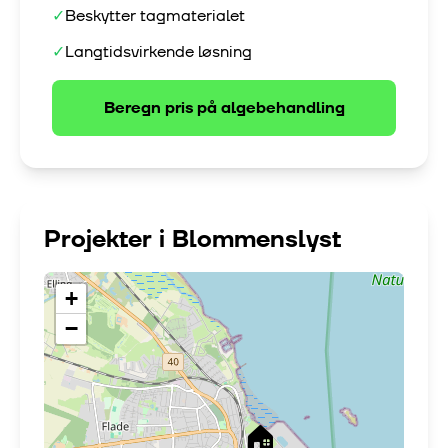
✓
Beskytter tagmaterialet
✓
Langtidsvirkende løsning
Beregn pris på
algebehandling
Projekter i
Blommenslyst
+
−
🏠