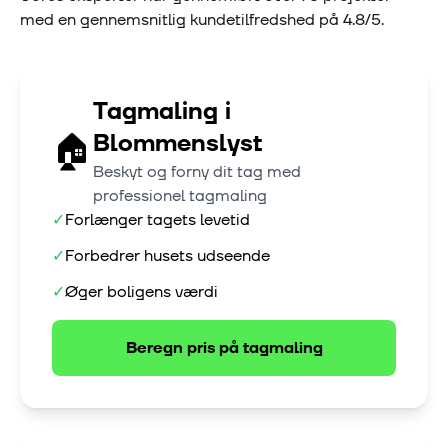
med en gennemsnitlig kundetilfredshed på
4.8
/5.
Tagmaling
i
🏠
Blommenslyst
Beskyt og forny dit tag med
professionel tagmaling
✓
Forlænger tagets levetid
✓
Forbedrer husets udseende
✓
Øger boligens værdi
Beregn pris på
tagmaling