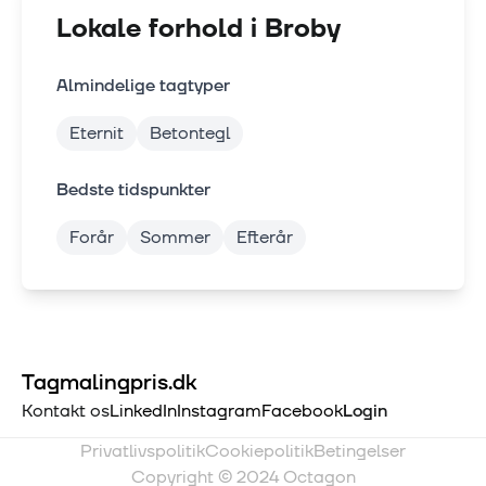
Lokale forhold i
Broby
Almindelige tagtyper
Eternit
Betontegl
Bedste tidspunkter
Forår
Sommer
Efterår
Tagmalingpris.dk
Kontakt os
LinkedIn
Instagram
Facebook
Login
Privatlivspolitik
Cookiepolitik
Betingelser
Copyright © 2024 Octagon