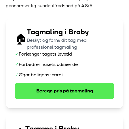
gennemsnitlig kundetilfredshed på
4.8
/5.
Tagmaling
i
Broby
🏠
Beskyt og forny dit tag med
professionel tagmaling
✓
Forlænger tagets levetid
✓
Forbedrer husets udseende
✓
Øger boligens værdi
Beregn pris på
tagmaling
Tagrens
i
Broby