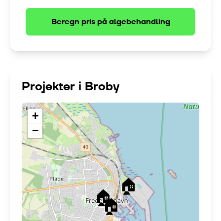
Beregn pris på
algebehandling
Projekter i
Broby
+
−
🏠
🏠
🏠