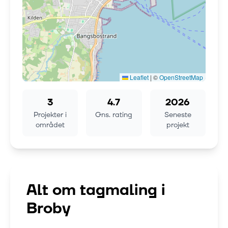
Leaflet
|
©
OpenStreetMap
3
4.7
2026
Projekter i
Gns. rating
Seneste
området
projekt
Alt om tagmaling i
Broby