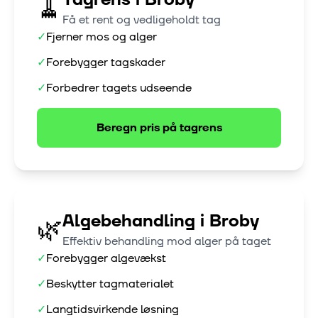
🧹
Få et rent og vedligeholdt tag
✓
Fjerner mos og alger
✓
Forebygger tagskader
✓
Forbedrer tagets udseende
Beregn pris på
tagrens
Algebehandling
i
Broby
🌿
Effektiv behandling mod alger på taget
✓
Forebygger algevækst
✓
Beskytter tagmaterialet
✓
Langtidsvirkende løsning