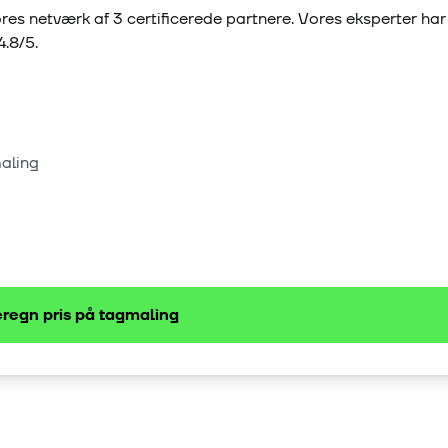
res netværk af
3
certificerede partnere. Vores eksperter ha
4.8
/5.
maling
regn pris på
tagmaling