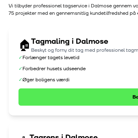
Vi tilbyder professionel tagservice i
Dalmose
gennem vo
75
projekter med en gennemsnitlig kundetilfredshed på
Tagmaling
i
Dalmose
🏠
Beskyt og forny dit tag med professionel tag
✓
Forlænger tagets levetid
✓
Forbedrer husets udseende
✓
Øger boligens værdi
Be
Tagrens
i
Dalmose