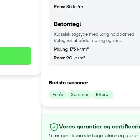
Rens:
85 kr.
/m²
Betontegl
Klassisk tagtype med lang holdbarhed.
Velegnet til både maling og rens.
Maling:
175 kr.
/m²
Rens:
90 kr.
/m²
Bedste sæsoner
Forår
Sommer
Efterår
Vores garantier og certificer
Vi er certificerede tagmalere og garan