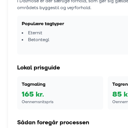
I
Dalmose
er der særlige forhold, som gør sig gæld
områdets byggestil og vejrforhold.
Populære tagtyper
Eternit
Betontegl
Lokal prisguide
Tagmaling
Tagren
165
kr.
85
k
Gennemsnitspris
Gennems
Sådan foregår processen