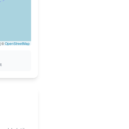
|
©
OpenStreetMap
t