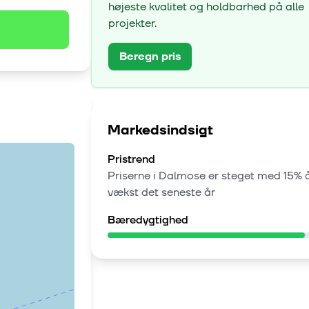
højeste kvalitet og holdbarhed på alle
projekter.
Beregn pris
Markedsindsigt
Pristrend
Priserne i
Dalmose
er steget med
15% å
vækst
det seneste år
Bæredygtighed