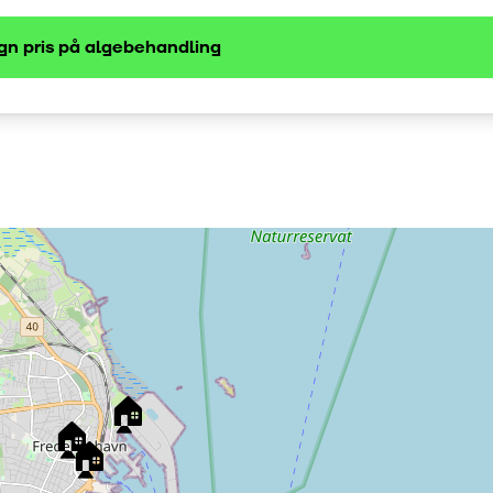
gn pris på
algebehandling
🏠
🏠
🏠