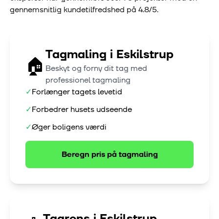
gennemsnitlig kundetilfredshed på
4.8
/5.
Tagmaling
i
Eskilstrup
🏠
Beskyt og forny dit tag med
professionel tagmaling
✓
Forlænger tagets levetid
✓
Forbedrer husets udseende
✓
Øger boligens værdi
Beregn pris på
tagmaling
Tagrens
i
Eskilstrup