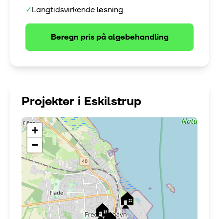
✓
Langtidsvirkende løsning
Beregn pris på
algebehandling
Projekter i
Eskilstrup
+
−
🏠
🏠
🏠