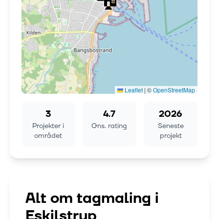
Leaflet
|
©
OpenStreetMap
3
4.7
2026
Projekter i
Gns. rating
Seneste
området
projekt
Alt om tagmaling i
Eskilstrup