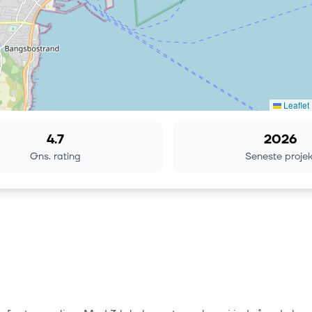
Leaflet
4.7
2026
Gns. rating
Seneste projek