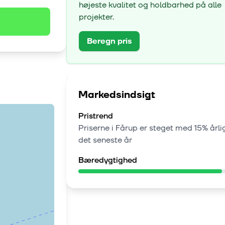
højeste kvalitet og holdbarhed på alle
projekter.
Beregn pris
Markedsindsigt
Pristrend
Priserne i
Fårup
er steget med
15% årli
det seneste år
Bæredygtighed