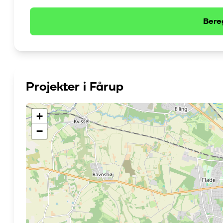
Bere
Projekter i
Fårup
+
−