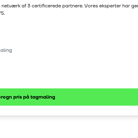
 netværk af
3
certificerede partnere. Vores eksperter har g
/5.
maling
regn pris på
tagmaling