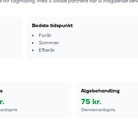
e for tagmaling. Med
3
lokale partnere har vi indgående ken
Bedste tidspunkt
Forår
Sommer
Efterår
s
Algebehandling
r.
75
kr.
nitspris
Gennemsnitspris