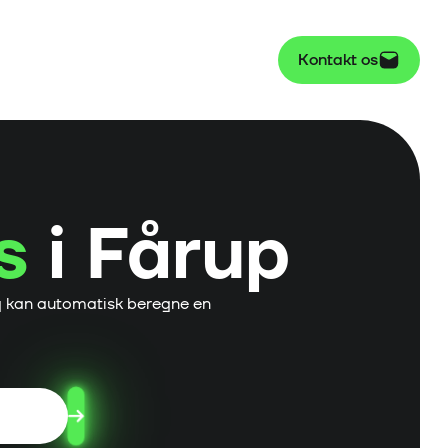
Kontakt os
s
i
Fårup
g kan automatisk beregne en