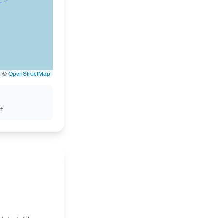
|
©
OpenStreetMap
t