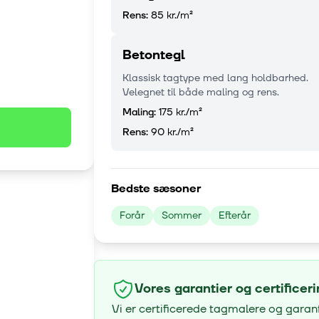
Rens:
85 kr.
/m²
Betontegl
Klassisk tagtype med lang holdbarhed.
Velegnet til både maling og rens.
Maling:
175 kr.
/m²
Rens:
90 kr.
/m²
Bedste sæsoner
Forår
Sommer
Efterår
Vores garantier og certificer
Vi er certificerede tagmalere og garan