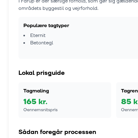
I
Fårup
er der særlige forhold, som gør sig gældend
områdets byggestil og vejrforhold.
Populære tagtyper
Eternit
Betontegl
Lokal prisguide
Tagmaling
Tagren
165
kr.
85
k
Gennemsnitspris
Gennems
Sådan foregår processen