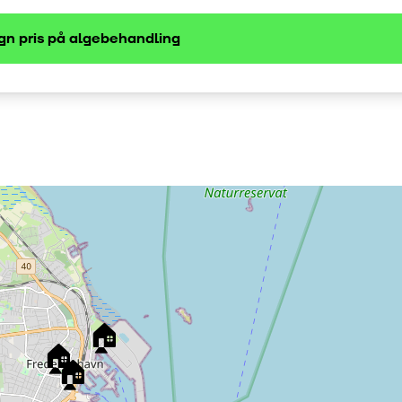
gn pris på
algebehandling
🏠
🏠
🏠