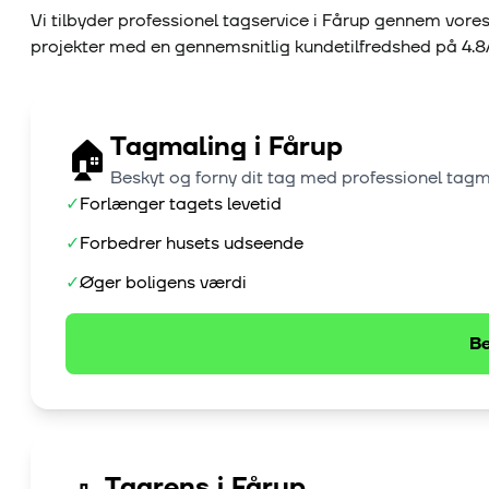
Vi tilbyder professionel tagservice i
Fårup
gennem vores
projekter med en gennemsnitlig kundetilfredshed på
4.8
Tagmaling
i
Fårup
🏠
Beskyt og forny dit tag med professionel tag
✓
Forlænger tagets levetid
✓
Forbedrer husets udseende
✓
Øger boligens værdi
Be
Tagrens
i
Fårup