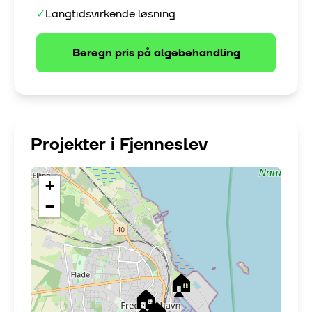
✓
Langtidsvirkende løsning
Beregn pris på
algebehandling
Projekter i
Fjenneslev
+
−
🏠
🏠
🏠