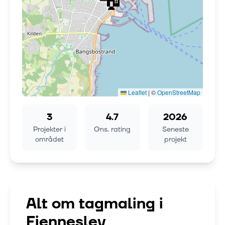
Leaflet
|
©
OpenStreetMap
3
4.7
2026
Projekter i
Gns. rating
Seneste
området
projekt
Alt om tagmaling i
Fjenneslev