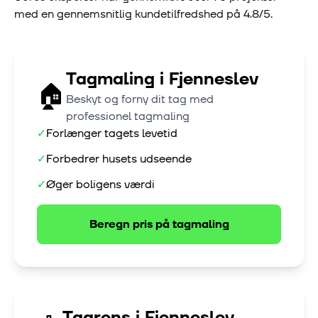
med en gennemsnitlig kundetilfredshed på
4.8
/5.
Tagmaling
i
Fjenneslev
🏠
Beskyt og forny dit tag med
professionel tagmaling
✓
Forlænger tagets levetid
✓
Forbedrer husets udseende
✓
Øger boligens værdi
Beregn pris på
tagmaling
Tagrens
i
Fjenneslev