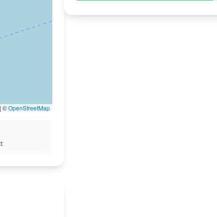
|
©
OpenStreetMap
t