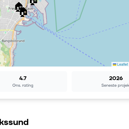
🏠
🏠
Leaflet
4.7
2026
Gns. rating
Seneste projek
ikssund