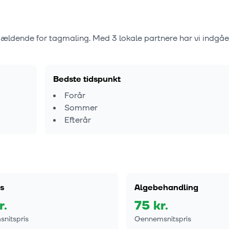
 gældende for tagmaling. Med
3
lokale partnere har vi indgå
Bedste tidspunkt
Forår
Sommer
Efterår
s
Algebehandling
r.
75
kr.
nitspris
Gennemsnitspris