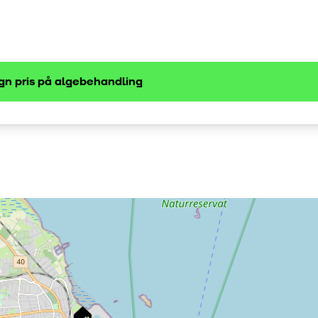
gn pris på
algebehandling
🏠