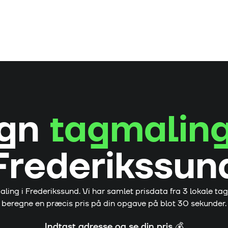
egn
tagmaling
Frederikssun
aling i
Frederikssund
. Vi har samlet prisdata fra
3
lokale ta
beregne en præcis pris på din opgave på blot 30 sekunder.
Indtast adresse og se din pris 💰