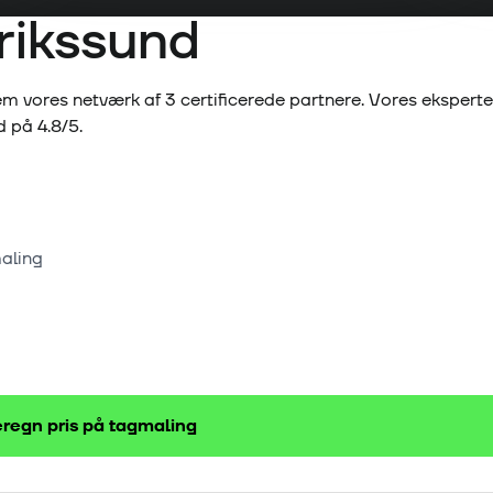
rikssund
m vores netværk af
3
certificerede partnere. Vores ekspert
ed på
4.8
/5.
maling
regn pris på
tagmaling