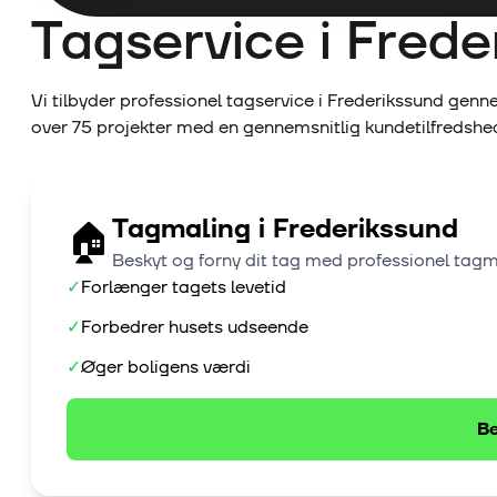
Tagservice i
Frede
Vi tilbyder professionel tagservice i
Frederikssund
genne
over
75
projekter med en gennemsnitlig kundetilfredsh
Tagmaling
i
Frederikssund
🏠
Beskyt og forny dit tag med professionel tag
✓
Forlænger tagets levetid
✓
Forbedrer husets udseende
✓
Øger boligens værdi
Be