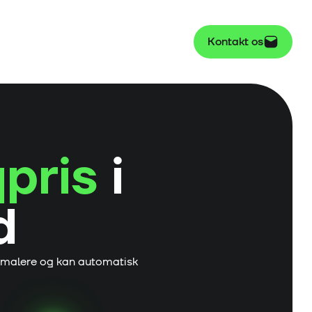
Kontakt os
pris
i
d
gmalere og kan automatisk