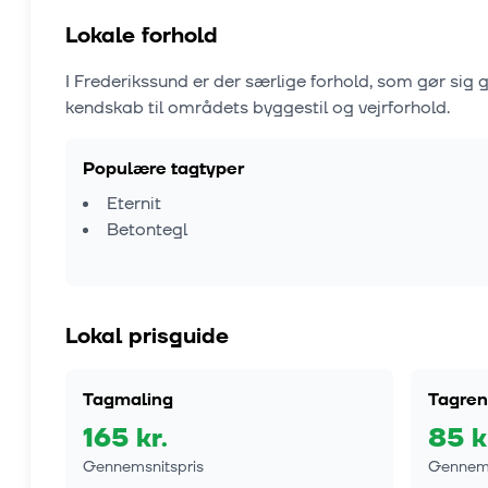
Lokale forhold
I
Frederikssund
er der særlige forhold, som gør sig
kendskab til områdets byggestil og vejrforhold.
Populære tagtyper
Eternit
Betontegl
Lokal prisguide
Tagmaling
Tagren
165
kr.
85
k
Gennemsnitspris
Gennems