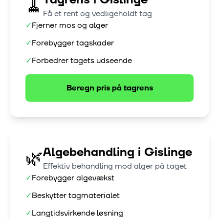
🧹
Få et rent og vedligeholdt tag
✓
Fjerner mos og alger
✓
Forebygger tagskader
✓
Forbedrer tagets udseende
Beregn pris på
tagrens
Algebehandling
i
Gislinge
🌿
Effektiv behandling mod alger på taget
✓
Forebygger algevækst
✓
Beskytter tagmaterialet
✓
Langtidsvirkende løsning