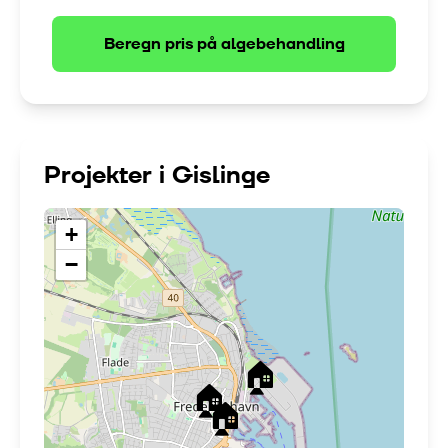
Beregn pris på
algebehandling
Projekter i
Gislinge
+
−
🏠
🏠
🏠