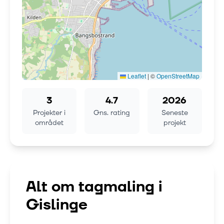
Leaflet
|
©
OpenStreetMap
3
4.7
2026
Projekter i
Gns. rating
Seneste
området
projekt
Alt om tagmaling i
Gislinge