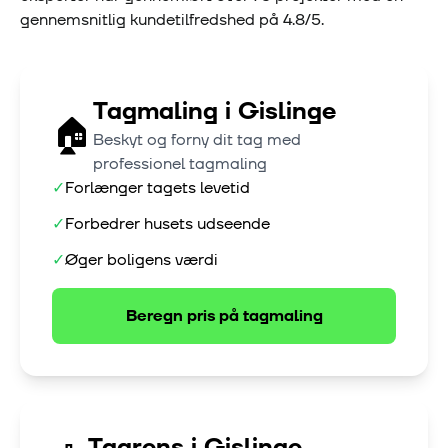
gennemsnitlig kundetilfredshed på
4.8
/5.
Tagmaling
i
Gislinge
🏠
Beskyt og forny dit tag med
professionel tagmaling
✓
Forlænger tagets levetid
✓
Forbedrer husets udseende
✓
Øger boligens værdi
Beregn pris på
tagmaling
Tagrens
i
Gislinge