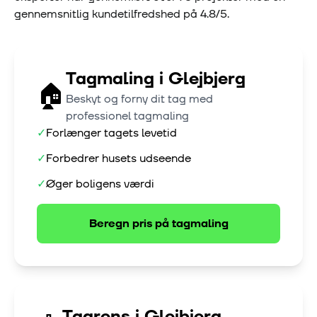
gennemsnitlig kundetilfredshed på
4.8
/5.
Tagmaling
i
Glejbjerg
🏠
Beskyt og forny dit tag med
professionel tagmaling
✓
Forlænger tagets levetid
✓
Forbedrer husets udseende
✓
Øger boligens værdi
Beregn pris på
tagmaling
Tagrens
i
Glejbjerg