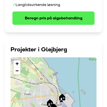
✓
Langtidsvirkende løsning
Beregn pris på
algebehandling
Projekter i
Glejbjerg
+
−
🏠
🏠
🏠