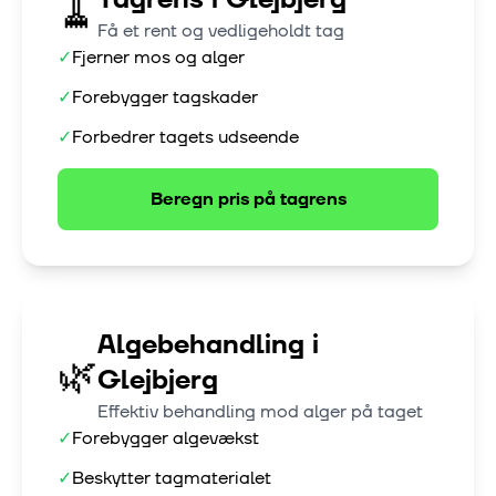
🧹
Få et rent og vedligeholdt tag
✓
Fjerner mos og alger
✓
Forebygger tagskader
✓
Forbedrer tagets udseende
Beregn pris på
tagrens
Algebehandling
i
🌿
Glejbjerg
Effektiv behandling mod alger på taget
✓
Forebygger algevækst
✓
Beskytter tagmaterialet