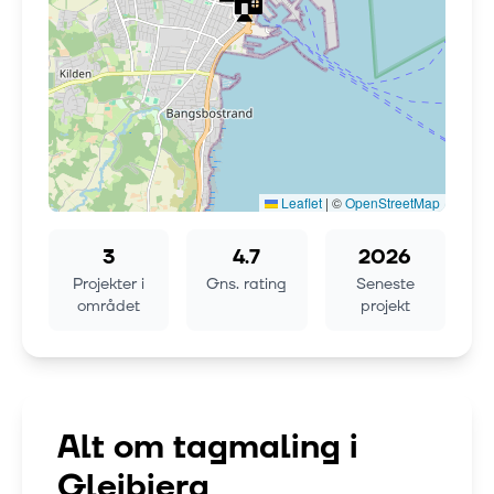
Leaflet
|
©
OpenStreetMap
3
4.7
2026
Projekter i
Gns. rating
Seneste
området
projekt
Alt om tagmaling i
Glejbjerg