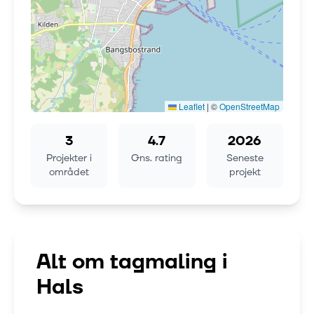
Leaflet
|
©
OpenStreetMap
3
4.7
2026
Projekter i
Gns. rating
Seneste
området
projekt
Alt om tagmaling i
Hals