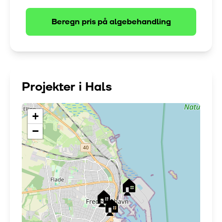
Beregn pris på
algebehandling
Projekter i
Hals
+
−
🏠
🏠
🏠