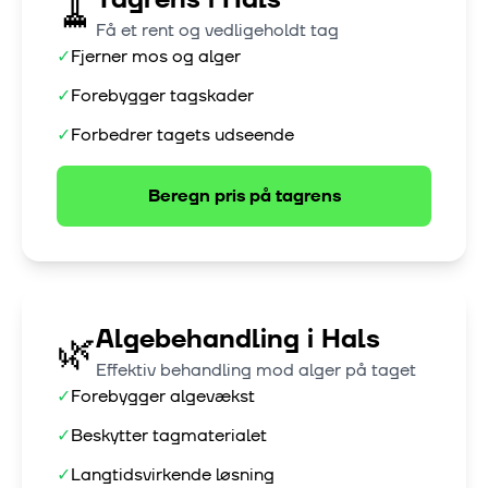
🧹
Få et rent og vedligeholdt tag
✓
Fjerner mos og alger
✓
Forebygger tagskader
✓
Forbedrer tagets udseende
Beregn pris på
tagrens
Algebehandling
i
Hals
🌿
Effektiv behandling mod alger på taget
✓
Forebygger algevækst
✓
Beskytter tagmaterialet
✓
Langtidsvirkende løsning