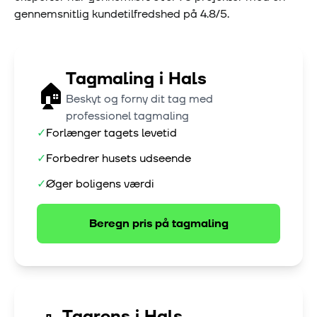
gennemsnitlig kundetilfredshed på
4.8
/5.
Tagmaling
i
Hals
🏠
Beskyt og forny dit tag med
professionel tagmaling
✓
Forlænger tagets levetid
✓
Forbedrer husets udseende
✓
Øger boligens værdi
Beregn pris på
tagmaling
Tagrens
i
Hals