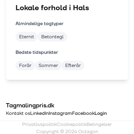
Lokale forhold i
Hals
Almindelige tagtyper
Eternit
Betontegl
Bedste tidspunkter
Forår
Sommer
Efterår
Tagmalingpris.dk
Kontakt os
LinkedIn
Instagram
Facebook
Login
Privatlivspolitik
Cookiepolitik
Betingelser
Copyright © 2024 Octagon