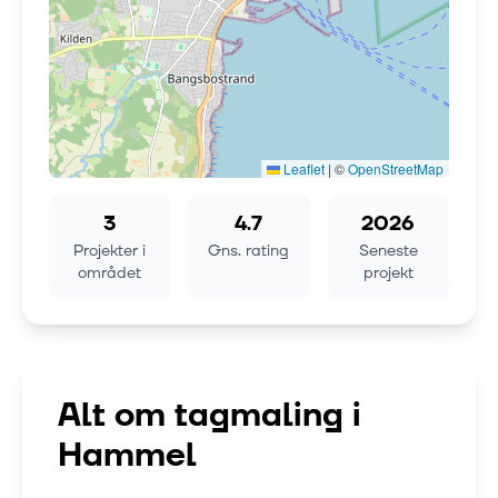
Leaflet
|
©
OpenStreetMap
3
4.7
2026
Projekter i
Gns. rating
Seneste
området
projekt
Alt om tagmaling i
Hammel