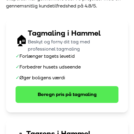
gennemsnitlig kundetilfredshed på
4.8
/5.
Tagmaling
i
Hammel
🏠
Beskyt og forny dit tag med
professionel tagmaling
✓
Forlænger tagets levetid
✓
Forbedrer husets udseende
✓
Øger boligens værdi
Beregn pris på
tagmaling
Tagrens
i
Hammel