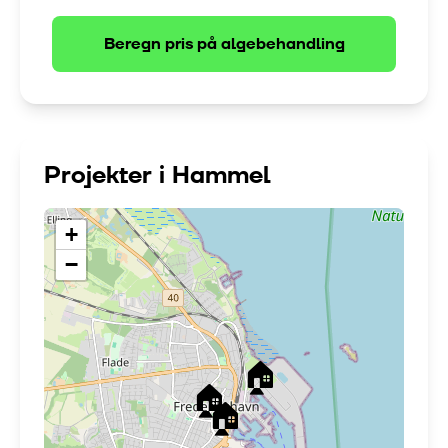
Beregn pris på
algebehandling
Projekter i
Hammel
+
−
🏠
🏠
🏠