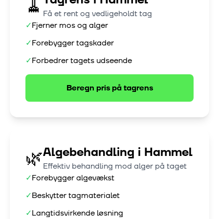
🧹
Få et rent og vedligeholdt tag
✓
Fjerner mos og alger
✓
Forebygger tagskader
✓
Forbedrer tagets udseende
Beregn pris på
tagrens
Algebehandling
i
Hammel
🌿
Effektiv behandling mod alger på taget
✓
Forebygger algevækst
✓
Beskytter tagmaterialet
✓
Langtidsvirkende løsning