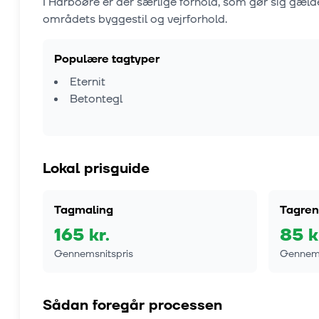
I
Harboøre
er der særlige forhold, som gør sig gæl
områdets byggestil og vejrforhold.
Populære tagtyper
Eternit
Betontegl
Lokal prisguide
Tagmaling
Tagren
165
kr.
85
k
Gennemsnitspris
Gennems
Sådan foregår processen