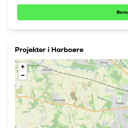
Bere
Projekter i
Harboøre
+
−