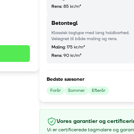
Rens:
85 kr.
/m²
Betontegl
Klassisk tagtype med lang holdbarhed.
Velegnet til både maling og rens.
Maling:
175 kr.
/m²
Rens:
90 kr.
/m²
Bedste sæsoner
Forår
Sommer
Efterår
Vores garantier og certificer
Vi er certificerede tagmalere og garan