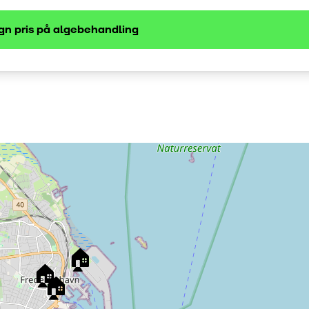
gn pris på
algebehandling
🏠
🏠
🏠