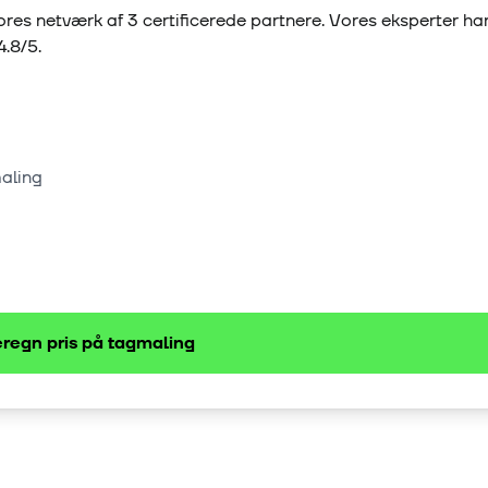
res netværk af
3
certificerede partnere. Vores eksperter h
4.8
/5.
maling
regn pris på
tagmaling