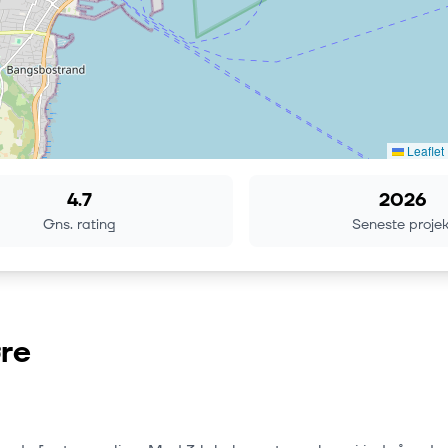
Leaflet
4.7
2026
Gns. rating
Seneste projek
re