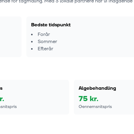
dende for tagmaling. Med
3
lokale partnere har vi indgående 
Bedste tidspunkt
Forår
Sommer
Efterår
s
Algebehandling
r.
75
kr.
nitspris
Gennemsnitspris