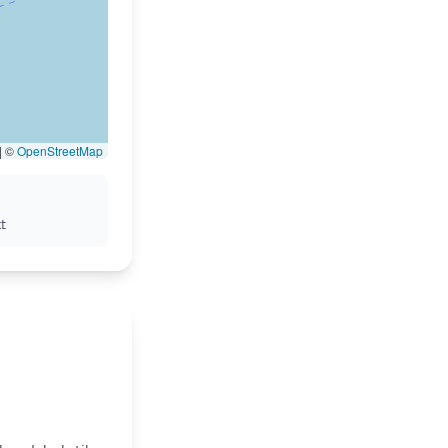
|
©
OpenStreetMap
t