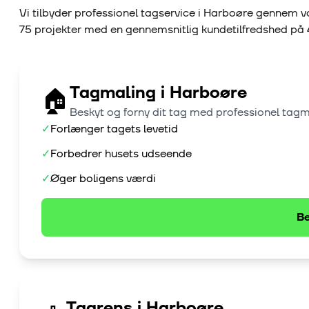
Vi tilbyder professionel tagservice i
Harboøre
gennem vo
75
projekter med en gennemsnitlig kundetilfredshed på
Tagmaling
i
Harboøre
🏠
Beskyt og forny dit tag med professionel tag
✓
Forlænger tagets levetid
✓
Forbedrer husets udseende
✓
Øger boligens værdi
Be
Tagrens
i
Harboøre