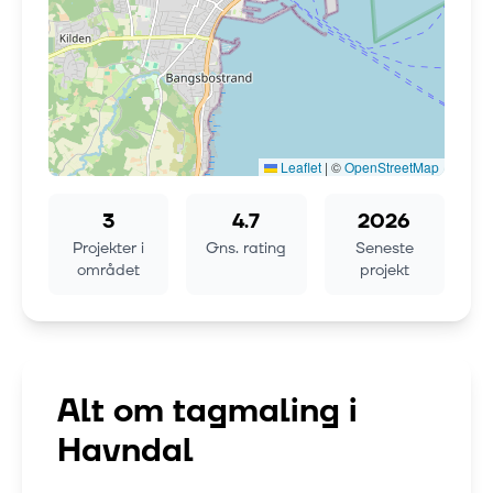
Leaflet
|
©
OpenStreetMap
3
4.7
2026
Projekter i
Gns. rating
Seneste
området
projekt
Alt om tagmaling i
Havndal