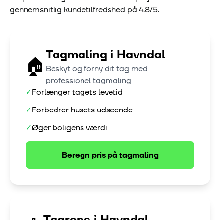
gennemsnitlig kundetilfredshed på
4.8
/5.
Tagmaling
i
Havndal
🏠
Beskyt og forny dit tag med
professionel tagmaling
✓
Forlænger tagets levetid
✓
Forbedrer husets udseende
✓
Øger boligens værdi
Beregn pris på
tagmaling
Tagrens
i
Havndal