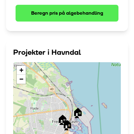
Beregn pris på
algebehandling
Projekter i
Havndal
+
−
🏠
🏠
🏠