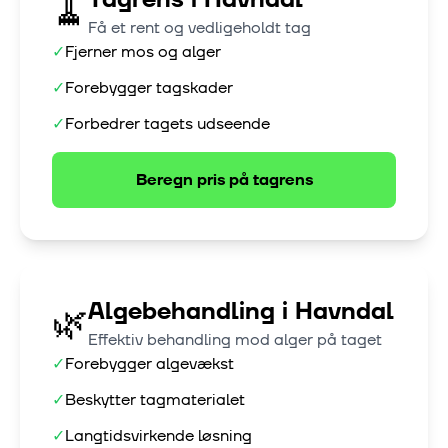
🧹
Få et rent og vedligeholdt tag
✓
Fjerner mos og alger
✓
Forebygger tagskader
✓
Forbedrer tagets udseende
Beregn pris på
tagrens
Algebehandling
i
Havndal
🌿
Effektiv behandling mod alger på taget
✓
Forebygger algevækst
✓
Beskytter tagmaterialet
✓
Langtidsvirkende løsning