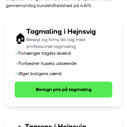
gennemsnitlig kundetilfredshed på
4.8
/5.
Tagmaling
i
Hejnsvig
🏠
Beskyt og forny dit tag med
professionel tagmaling
✓
Forlænger tagets levetid
✓
Forbedrer husets udseende
✓
Øger boligens værdi
Beregn pris på
tagmaling
Tagrens
i
Hejnsvig