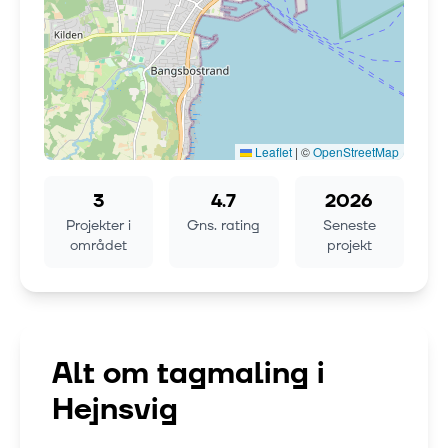
Leaflet
|
©
OpenStreetMap
3
4.7
2026
Projekter i
Gns. rating
Seneste
området
projekt
Alt om tagmaling i
Hejnsvig