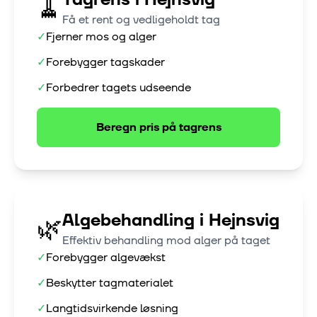
🧹
Få et rent og vedligeholdt tag
✓
Fjerner mos og alger
✓
Forebygger tagskader
✓
Forbedrer tagets udseende
Beregn pris på
tagrens
Algebehandling
i
Hejnsvig
🌿
Effektiv behandling mod alger på taget
✓
Forebygger algevækst
✓
Beskytter tagmaterialet
✓
Langtidsvirkende løsning