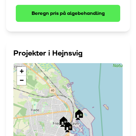
Beregn pris på
algebehandling
Projekter i
Hejnsvig
+
−
🏠
🏠
🏠