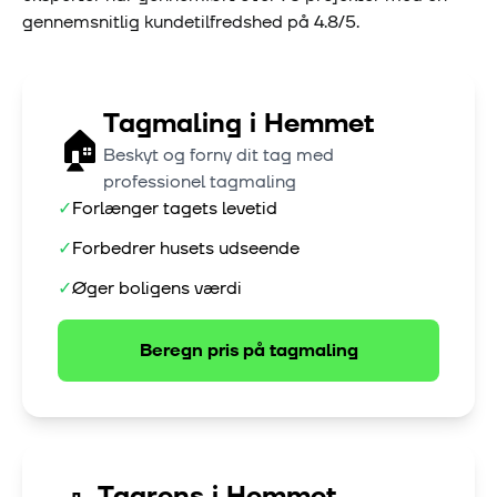
gennemsnitlig kundetilfredshed på
4.8
/5.
Tagmaling
i
Hemmet
🏠
Beskyt og forny dit tag med
professionel tagmaling
✓
Forlænger tagets levetid
✓
Forbedrer husets udseende
✓
Øger boligens værdi
Beregn pris på
tagmaling
Tagrens
i
Hemmet