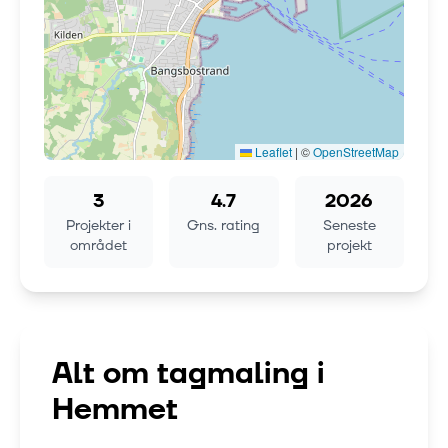
Leaflet
|
©
OpenStreetMap
3
4.7
2026
Projekter i
Gns. rating
Seneste
området
projekt
Alt om tagmaling i
Hemmet