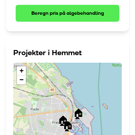
Beregn pris på
algebehandling
Projekter i
Hemmet
+
−
🏠
🏠
🏠