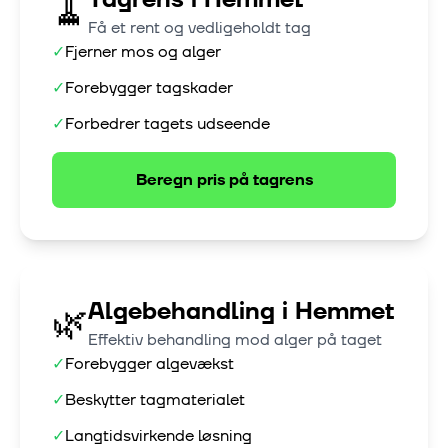
🧹
Få et rent og vedligeholdt tag
✓
Fjerner mos og alger
✓
Forebygger tagskader
✓
Forbedrer tagets udseende
Beregn pris på
tagrens
Algebehandling
i
Hemmet
🌿
Effektiv behandling mod alger på taget
✓
Forebygger algevækst
✓
Beskytter tagmaterialet
✓
Langtidsvirkende løsning