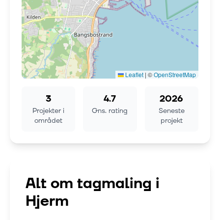
Leaflet
|
©
OpenStreetMap
3
4.7
2026
Projekter i
Gns. rating
Seneste
området
projekt
Alt om tagmaling i
Hjerm