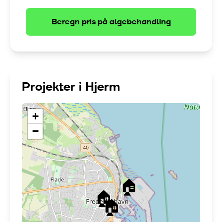
Beregn pris på
algebehandling
Projekter i
Hjerm
+
−
🏠
🏠
🏠