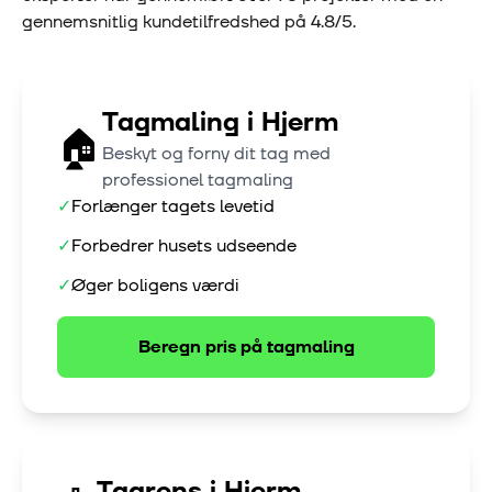
gennemsnitlig kundetilfredshed på
4.8
/5.
Tagmaling
i
Hjerm
🏠
Beskyt og forny dit tag med
professionel tagmaling
✓
Forlænger tagets levetid
✓
Forbedrer husets udseende
✓
Øger boligens værdi
Beregn pris på
tagmaling
Tagrens
i
Hjerm