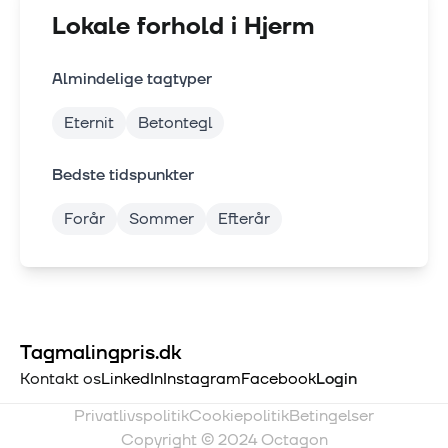
Lokale forhold i
Hjerm
Almindelige tagtyper
Eternit
Betontegl
Bedste tidspunkter
Forår
Sommer
Efterår
Tagmalingpris.dk
Kontakt os
LinkedIn
Instagram
Facebook
Login
Privatlivspolitik
Cookiepolitik
Betingelser
Copyright © 2024 Octagon