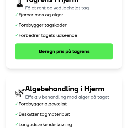
🧹
Få et rent og vedligeholdt tag
✓
Fjerner mos og alger
✓
Forebygger tagskader
✓
Forbedrer tagets udseende
Beregn pris på
tagrens
Algebehandling
i
Hjerm
🌿
Effektiv behandling mod alger på taget
✓
Forebygger algevækst
✓
Beskytter tagmaterialet
✓
Langtidsvirkende løsning