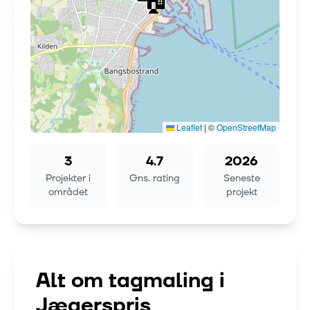
Leaflet
|
©
OpenStreetMap
3
4.7
2026
Projekter i
Gns. rating
Seneste
området
projekt
Alt om tagmaling i
Jægerspris