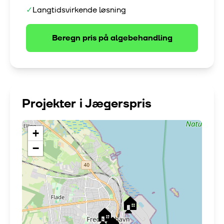
✓
Langtidsvirkende løsning
Beregn pris på
algebehandling
Projekter i
Jægerspris
+
−
🏠
🏠
🏠