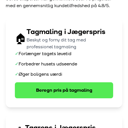
med en gennemsnitlig kundetilfredshed på
4.8
/5.
Tagmaling
i
Jægerspris
🏠
Beskyt og forny dit tag med
professionel tagmaling
✓
Forlænger tagets levetid
✓
Forbedrer husets udseende
✓
Øger boligens værdi
Beregn pris på
tagmaling
Tagrens
i
Jægerspris