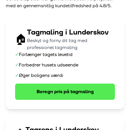
med en gennemsnitlig kundetilfredshed på
4.8
/5.
Tagmaling
i
Lunderskov
🏠
Beskyt og forny dit tag med
professionel tagmaling
✓
Forlænger tagets levetid
✓
Forbedrer husets udseende
✓
Øger boligens værdi
Beregn pris på
tagmaling
Tagrens
i
Lunderskov