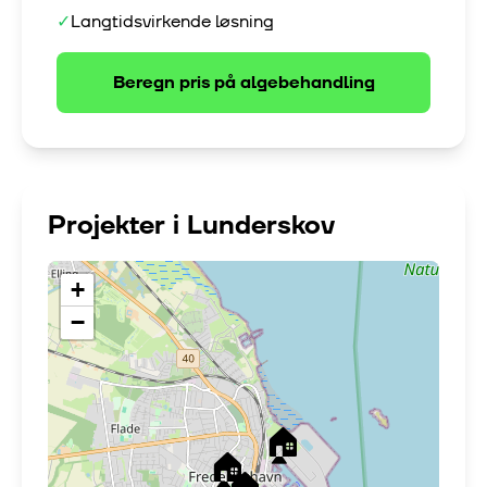
✓
Langtidsvirkende løsning
Beregn pris på
algebehandling
Projekter i
Lunderskov
+
−
🏠
🏠
🏠