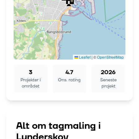
Leaflet
|
©
OpenStreetMap
3
4.7
2026
Projekter i
Gns. rating
Seneste
området
projekt
Alt om tagmaling i
Lunderskov