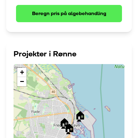
Beregn pris på
algebehandling
Projekter i
Rønne
+
−
🏠
🏠
🏠