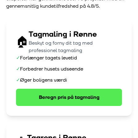
gennemsnitlig kundetilfredshed på
4.8
/5.
Tagmaling
i
Rønne
🏠
Beskyt og forny dit tag med
professionel tagmaling
✓
Forlænger tagets levetid
✓
Forbedrer husets udseende
✓
Øger boligens værdi
Beregn pris på
tagmaling
Tagrens
i
Rønne