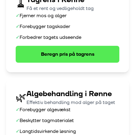
🧹
Få et rent og vedligeholdt tag
✓
Fjerner mos og alger
✓
Forebygger tagskader
✓
Forbedrer tagets udseende
Beregn pris på
tagrens
Algebehandling
i
Rønne
🌿
Effektiv behandling mod alger på taget
✓
Forebygger algevækst
✓
Beskytter tagmaterialet
✓
Langtidsvirkende løsning