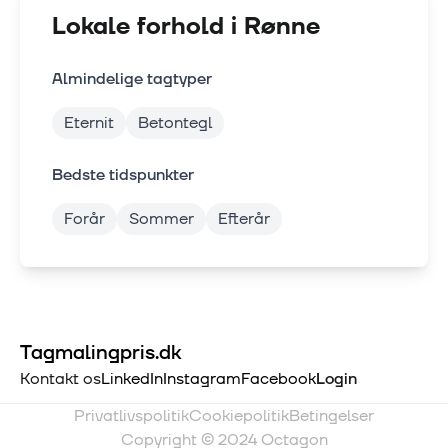
Lokale forhold i
Rønne
Almindelige tagtyper
Eternit
Betontegl
Bedste tidspunkter
Forår
Sommer
Efterår
Tagmalingpris.dk
Kontakt os
LinkedIn
Instagram
Facebook
Login
Privatlivspolitik
Cookiepolitik
Betingelser
Copyright © 2024 Octagon