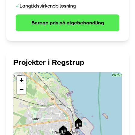
✓
Langtidsvirkende løsning
Beregn pris på
algebehandling
Projekter i
Regstrup
+
−
🏠
🏠
🏠