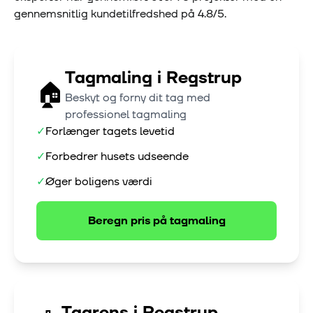
gennemsnitlig kundetilfredshed på
4.8
/5.
Tagmaling
i
Regstrup
🏠
Beskyt og forny dit tag med
professionel tagmaling
✓
Forlænger tagets levetid
✓
Forbedrer husets udseende
✓
Øger boligens værdi
Beregn pris på
tagmaling
Tagrens
i
Regstrup