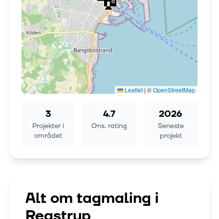
Leaflet
|
©
OpenStreetMap
3
4.7
2026
Projekter i
Gns. rating
Seneste
området
projekt
Alt om tagmaling i
Regstrup