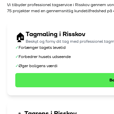
Vi tilbyder professionel tagservice i
Risskov
gennem vore
75
projekter med en gennemsnitlig kundetilfredshed på
Tagmaling
i
Risskov
🏠
Beskyt og forny dit tag med professionel tag
✓
Forlænger tagets levetid
✓
Forbedrer husets udseende
✓
Øger boligens værdi
Be
Tagrens
i
Risskov