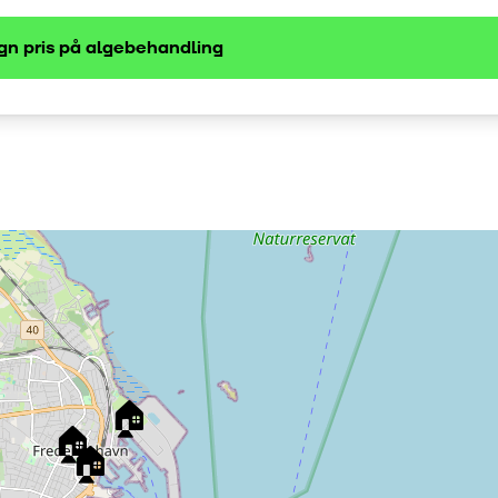
gn pris på
algebehandling
🏠
🏠
🏠