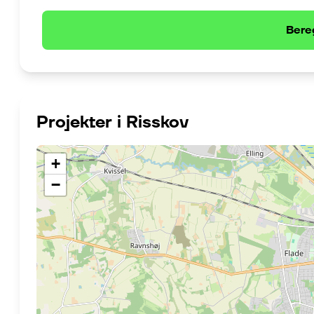
Bere
Projekter i
Risskov
+
−