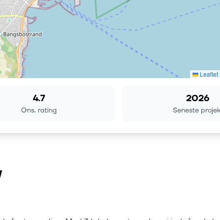
Leaflet
4.7
2026
Gns. rating
Seneste projek
v