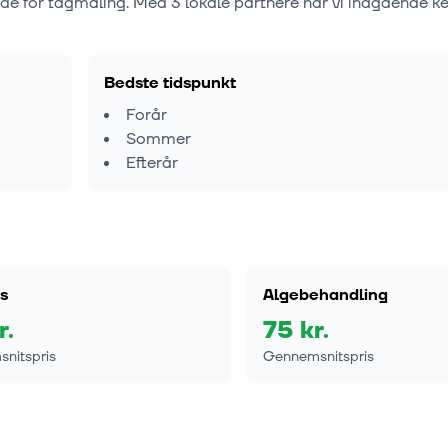
nde for tagmaling. Med
3
lokale partnere har vi indgående ke
Bedste tidspunkt
Forår
Sommer
Efterår
s
Algebehandling
r.
75
kr.
nitspris
Gennemsnitspris