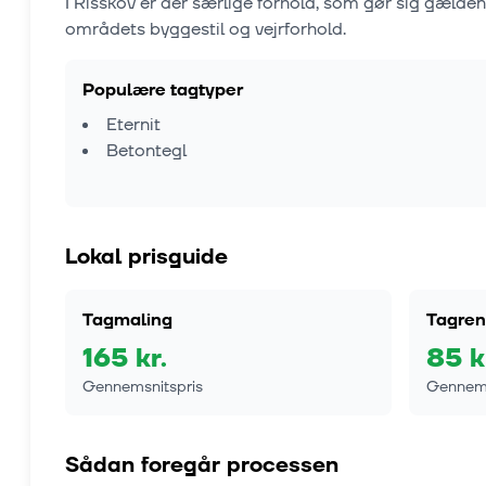
I
Risskov
er der særlige forhold, som gør sig gælde
områdets byggestil og vejrforhold.
Populære tagtyper
Eternit
Betontegl
Lokal prisguide
Tagmaling
Tagren
165
kr.
85
k
Gennemsnitspris
Gennems
Sådan foregår processen