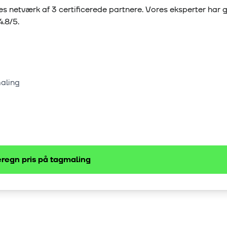
s netværk af
3
certificerede partnere. Vores eksperter har
4.8
/5.
maling
regn pris på
tagmaling