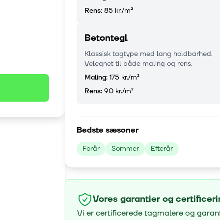
Rens:
85 kr.
/m²
Betontegl
Klassisk tagtype med lang holdbarhed.
Velegnet til både maling og rens.
Maling:
175 kr.
/m²
Rens:
90 kr.
/m²
Bedste sæsoner
Forår
Sommer
Efterår
Vores garantier og certificer
Vi er certificerede tagmalere og garan