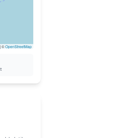
|
©
OpenStreetMap
t