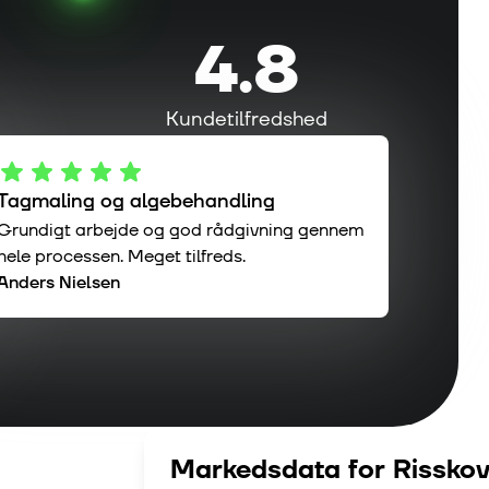
4.8
Kundetilfredshed
Tagmaling og algebehandling
Grundigt arbejde og god rådgivning gennem
hele processen. Meget tilfreds.
Anders Nielsen
Markedsdata for
Rissko