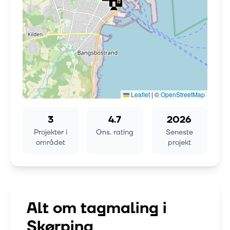
Leaflet
|
©
OpenStreetMap
3
4.7
2026
Projekter i
Gns. rating
Seneste
området
projekt
Alt om tagmaling i
Skørping