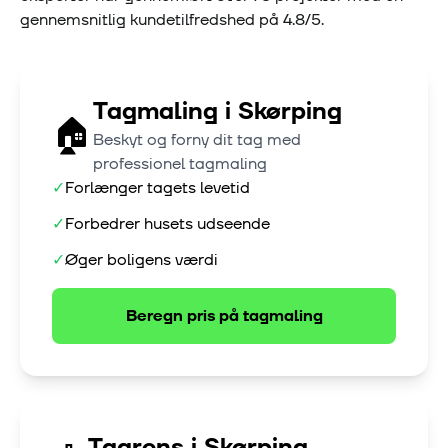
gennemsnitlig kundetilfredshed på
4.8
/5.
Tagmaling
i
Skørping
🏠
Beskyt og forny dit tag med
professionel tagmaling
✓
Forlænger tagets levetid
✓
Forbedrer husets udseende
✓
Øger boligens værdi
Beregn pris på
tagmaling
Tagrens
i
Skørping