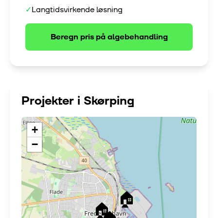
✓
Langtidsvirkende løsning
Beregn pris på
algebehandling
Projekter i
Skørping
+
−
🏠
🏠
🏠