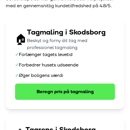
med en gennemsnitlig kundetilfredshed på
4.8
/5.
Tagmaling
i
Skodsborg
🏠
Beskyt og forny dit tag med
professionel tagmaling
✓
Forlænger tagets levetid
✓
Forbedrer husets udseende
✓
Øger boligens værdi
Beregn pris på
tagmaling
Tagrens
i
Skodsborg