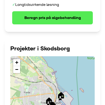
✓
Langtidsvirkende løsning
Beregn pris på
algebehandling
Projekter i
Skodsborg
+
−
🏠
🏠
🏠