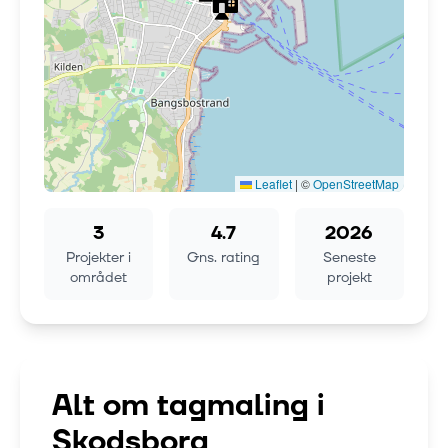
Leaflet
|
©
OpenStreetMap
3
4.7
2026
Projekter i
Gns. rating
Seneste
området
projekt
Alt om tagmaling i
Skodsborg