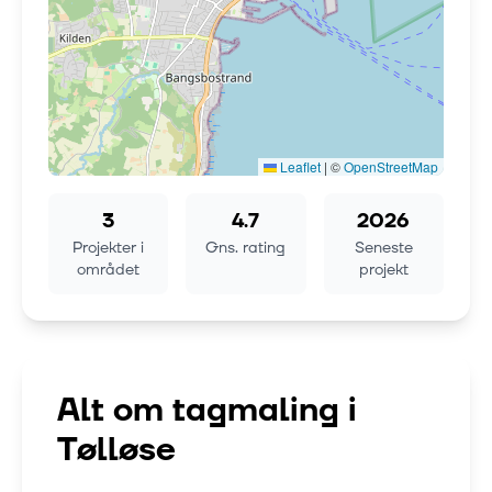
Leaflet
|
©
OpenStreetMap
3
4.7
2026
Projekter i
Gns. rating
Seneste
området
projekt
Alt om tagmaling i
Tølløse