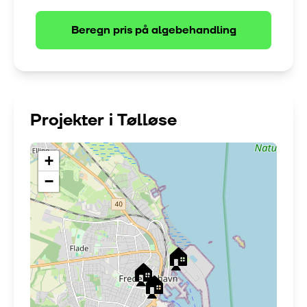
Beregn pris på
algebehandling
Projekter i
Tølløse
+
−
🏠
🏠
🏠