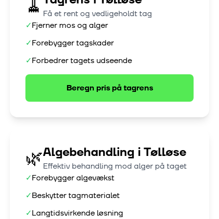
🧹
Få et rent og vedligeholdt tag
✓
Fjerner mos og alger
✓
Forebygger tagskader
✓
Forbedrer tagets udseende
Beregn pris på
tagrens
Algebehandling
i
Tølløse
🌿
Effektiv behandling mod alger på taget
✓
Forebygger algevækst
✓
Beskytter tagmaterialet
✓
Langtidsvirkende løsning