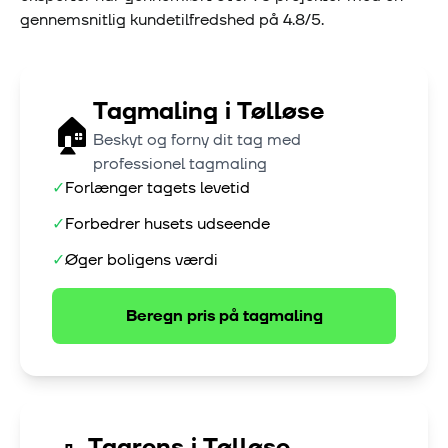
gennemsnitlig kundetilfredshed på
4.8
/5.
Tagmaling
i
Tølløse
🏠
Beskyt og forny dit tag med
professionel tagmaling
✓
Forlænger tagets levetid
✓
Forbedrer husets udseende
✓
Øger boligens værdi
Beregn pris på
tagmaling
Tagrens
i
Tølløse