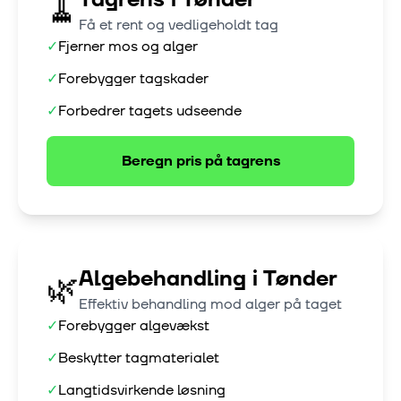
🧹
Få et rent og vedligeholdt tag
✓
Fjerner mos og alger
✓
Forebygger tagskader
✓
Forbedrer tagets udseende
Beregn pris på
tagrens
Algebehandling
i
Tønder
🌿
Effektiv behandling mod alger på taget
✓
Forebygger algevækst
✓
Beskytter tagmaterialet
✓
Langtidsvirkende løsning