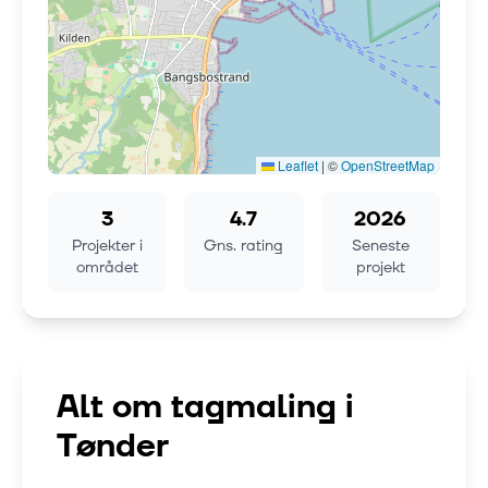
Leaflet
|
©
OpenStreetMap
3
4.7
2026
Projekter i
Gns. rating
Seneste
området
projekt
Alt om tagmaling i
Tønder