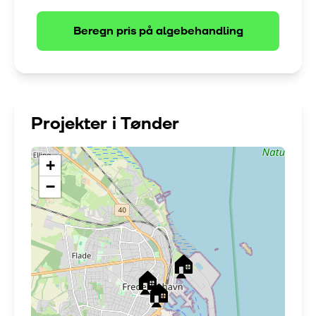
Beregn pris på
algebehandling
Projekter i
Tønder
+
−
🏠
🏠
🏠