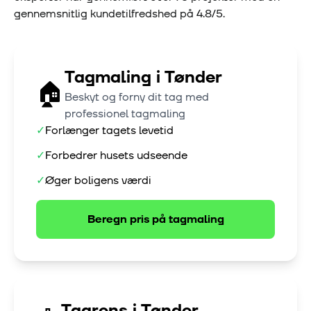
gennemsnitlig kundetilfredshed på
4.8
/5.
Tagmaling
i
Tønder
🏠
Beskyt og forny dit tag med
professionel tagmaling
✓
Forlænger tagets levetid
✓
Forbedrer husets udseende
✓
Øger boligens værdi
Beregn pris på
tagmaling
Tagrens
i
Tønder