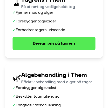
🧹
Få et rent og vedligeholdt tag
✓
Fjerner mos og alger
✓
Forebygger tagskader
✓
Forbedrer tagets udseende
Beregn pris på
tagrens
Algebehandling
i
Them
🌿
Effektiv behandling mod alger på taget
✓
Forebygger algevækst
✓
Beskytter tagmaterialet
✓
Langtidsvirkende løsning