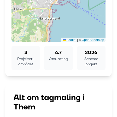
Leaflet
|
©
OpenStreetMap
3
4.7
2026
Projekter i
Gns. rating
Seneste
området
projekt
Alt om tagmaling i
Them