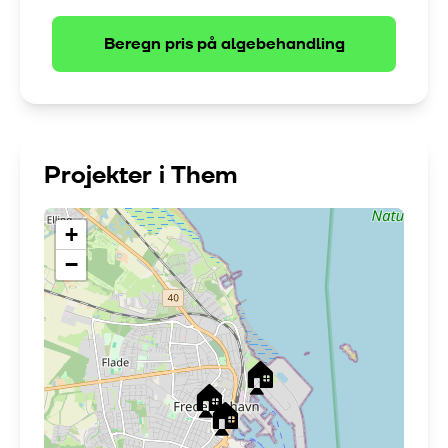
Beregn pris på
algebehandling
Projekter i
Them
+
−
🏠
🏠
🏠