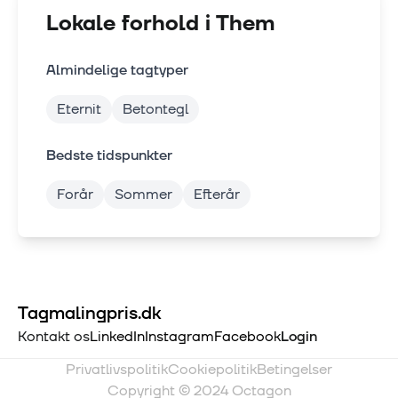
Lokale forhold i
Them
Almindelige tagtyper
Eternit
Betontegl
Bedste tidspunkter
Forår
Sommer
Efterår
Tagmalingpris.dk
Kontakt os
LinkedIn
Instagram
Facebook
Login
Privatlivspolitik
Cookiepolitik
Betingelser
Copyright © 2024 Octagon