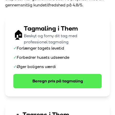
gennemsnitlig kundetilfredshed på
4.8
/5.
Tagmaling
i
Them
🏠
Beskyt og forny dit tag med
professionel tagmaling
✓
Forlænger tagets levetid
✓
Forbedrer husets udseende
✓
Øger boligens værdi
Beregn pris på
tagmaling
Tagrens
i
Them