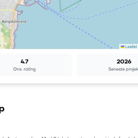
Leaflet
4.7
2026
Gns. rating
Seneste projek
p