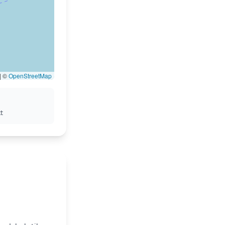
|
©
OpenStreetMap
t