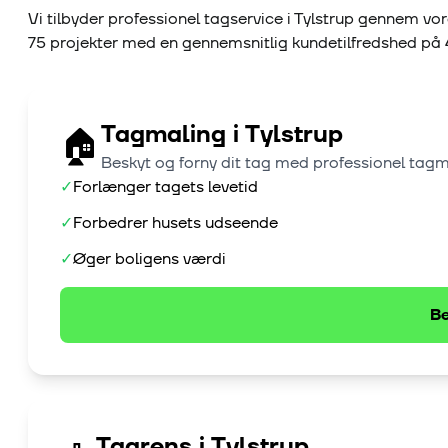
Vi tilbyder professionel tagservice i
Tylstrup
gennem vor
75
projekter med en gennemsnitlig kundetilfredshed på
Tagmaling
i
Tylstrup
🏠
Beskyt og forny dit tag med professionel tag
✓
Forlænger tagets levetid
✓
Forbedrer husets udseende
✓
Øger boligens værdi
Be
Tagrens
i
Tylstrup