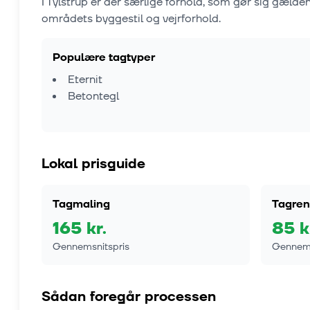
I
Tylstrup
er der særlige forhold, som gør sig gælde
områdets byggestil og vejrforhold.
Populære tagtyper
Eternit
Betontegl
Lokal prisguide
Tagmaling
Tagren
165
kr.
85
k
Gennemsnitspris
Gennems
Sådan foregår processen