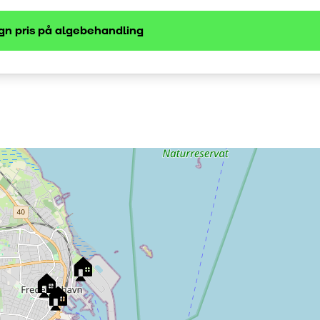
gn pris på
algebehandling
🏠
🏠
🏠