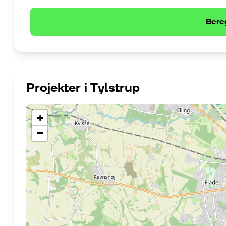
Bere
Projekter i
Tylstrup
+
−