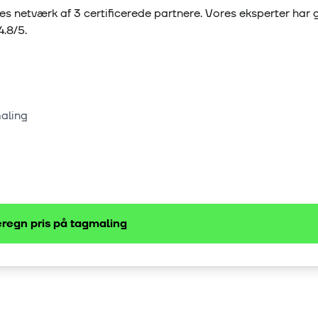
es netværk af
3
certificerede partnere. Vores eksperter har
4.8
/5.
maling
regn pris på
tagmaling