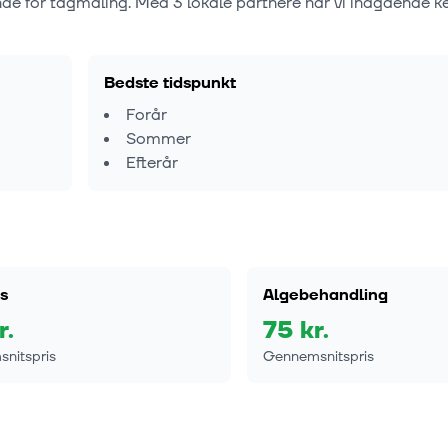
nde for tagmaling. Med
3
lokale partnere har vi indgående k
Bedste tidspunkt
Forår
Sommer
Efterår
s
Algebehandling
r.
75
kr.
nitspris
Gennemsnitspris