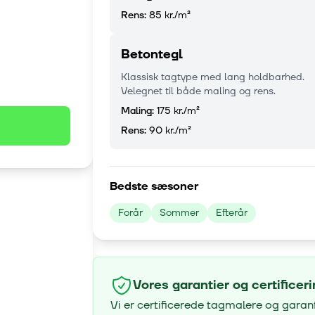
Rens:
85 kr.
/m²
Betontegl
Klassisk tagtype med lang holdbarhed.
Velegnet til både maling og rens.
Maling:
175 kr.
/m²
Rens:
90 kr.
/m²
Bedste sæsoner
Forår
Sommer
Efterår
Vores garantier og certificer
Vi er certificerede tagmalere og garan