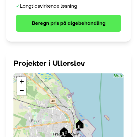
✓
Langtidsvirkende løsning
Beregn pris på
algebehandling
Projekter i
Ullerslev
+
−
🏠
🏠
🏠