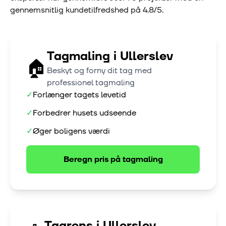
gennemsnitlig kundetilfredshed på
4.8
/5.
Tagmaling
i
Ullerslev
🏠
Beskyt og forny dit tag med
professionel tagmaling
✓
Forlænger tagets levetid
✓
Forbedrer husets udseende
✓
Øger boligens værdi
Beregn pris på
tagmaling
Tagrens
i
Ullerslev