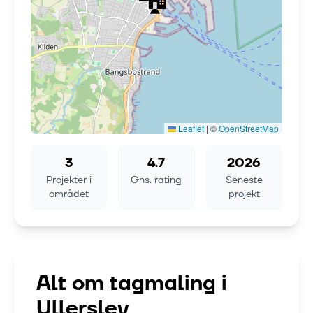
Leaflet
|
©
OpenStreetMap
3
4.7
2026
Projekter i
Gns. rating
Seneste
området
projekt
Alt om tagmaling i
Ullerslev