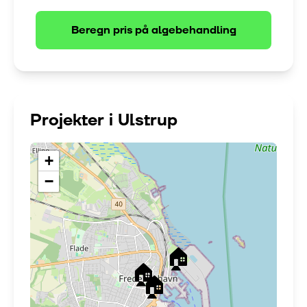
Beregn pris på
algebehandling
Projekter i
Ulstrup
+
−
🏠
🏠
🏠