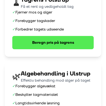
🧹
Få et rent og vedligeholdt tag
✓
Fjerner mos og alger
✓
Forebygger tagskader
✓
Forbedrer tagets udseende
Beregn pris på
tagrens
Algebehandling
i
Ulstrup
🌿
Effektiv behandling mod alger på taget
✓
Forebygger algevækst
✓
Beskytter tagmaterialet
✓
Langtidsvirkende løsning