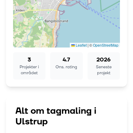
Leaflet
|
©
OpenStreetMap
3
4.7
2026
Projekter i
Gns. rating
Seneste
området
projekt
Alt om tagmaling i
Ulstrup