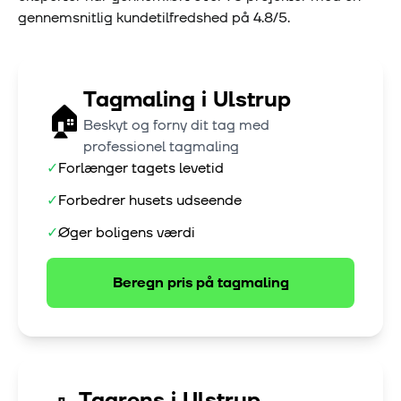
gennemsnitlig kundetilfredshed på
4.8
/5.
Tagmaling
i
Ulstrup
🏠
Beskyt og forny dit tag med
professionel tagmaling
✓
Forlænger tagets levetid
✓
Forbedrer husets udseende
✓
Øger boligens værdi
Beregn pris på
tagmaling
Tagrens
i
Ulstrup