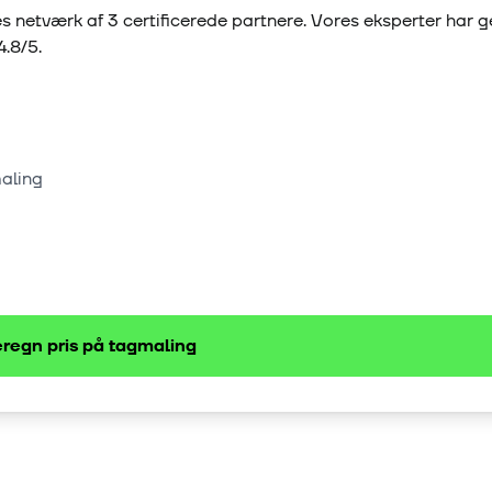
s netværk af
3
certificerede partnere. Vores eksperter har 
4.8
/5.
maling
regn pris på
tagmaling