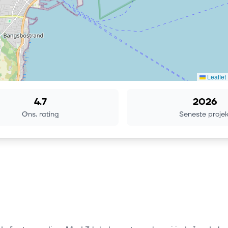
Leaflet
4.7
2026
Gns. rating
Seneste projek