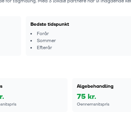
de for tagmaling. Med
3
lokale partnere har vi indgående ke
Bedste tidspunkt
Forår
Sommer
Efterår
s
Algebehandling
r.
75
kr.
nitspris
Gennemsnitspris