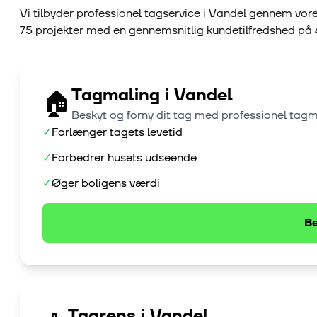
Vi tilbyder professionel tagservice i
Vandel
gennem vore
75
projekter med en gennemsnitlig kundetilfredshed på
Tagmaling
i
Vandel
🏠
Beskyt og forny dit tag med professionel tag
✓
Forlænger tagets levetid
✓
Forbedrer husets udseende
✓
Øger boligens værdi
Be
Tagrens
i
Vandel