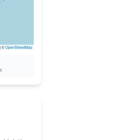
|
©
OpenStreetMap
t