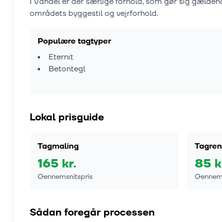
I
Vandel
er der særlige forhold, som gør sig gælden
områdets byggestil og vejrforhold.
Populære tagtyper
Eternit
Betontegl
Lokal prisguide
Tagmaling
Tagren
165
kr.
85
k
Gennemsnitspris
Gennems
Sådan foregår processen