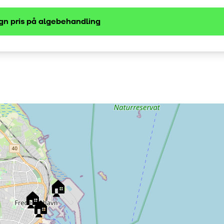
gn pris på
algebehandling
🏠
🏠
🏠