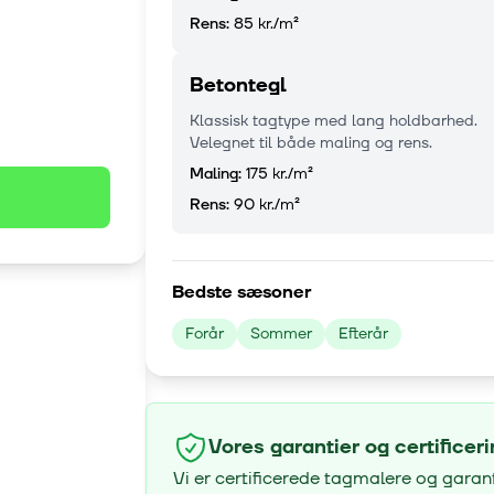
Rens:
85 kr.
/m²
Betontegl
Klassisk tagtype med lang holdbarhed.
Velegnet til både maling og rens.
Maling:
175 kr.
/m²
Rens:
90 kr.
/m²
Bedste sæsoner
Forår
Sommer
Efterår
Vores garantier og certificer
Vi er certificerede tagmalere og garan